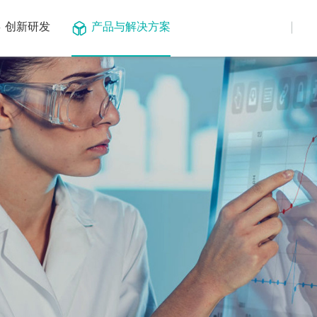
创新研发
产品与解决方案
仪器平台
基因测序
试剂与耗材
核酸多联检
微生物
化学合成服
核酸联检
遗传病
定制服务
试剂与耗材
肿瘤
检测试剂盒
环境与食品
应用
基因治疗
服务